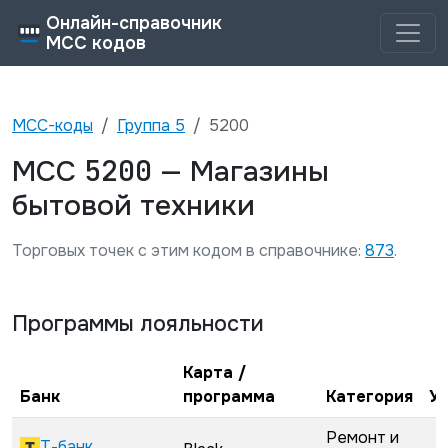
Онлайн-справочник
MCC кодов
MCC-коды
Группа
5
5200
5200
MCC
—
Магазины
бытовой техники
Торговых точек с этим кодом в справочнике:
873
.
Программы лояльности
Карта /
Банк
программа
Категория
У
Ремонт и
Т-банк