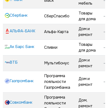
Black
—
мебель
Товары
Сбербанк
СберСпасибо
—
для дома
Дом и
АЛЬФА-БАНК
Альфа-Карта
—
ремонт
Товары
Ак Барс Банк
Сливки
—
для дома
Дом и
ВТБ
Мультибонус
—
ремонт
Программа
Дом и
Газпромбанк
лояльности
—
ремонт
Газпромбанка
Программа
Дом,
Совкомбанк
лояльности
—
ремонт