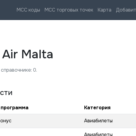
MCC коды
MCC торговых точек
Карта
Добавит
—
Air Malta
 справочнике:
0
.
сти
 программа
Категория
бонус
Авиабилеты
Авиабилеты