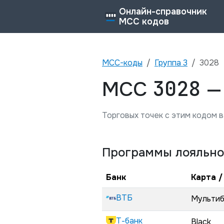
Онлайн-справочник
MCC кодов
MCC-коды
Группа
3
3028
3028
MCC
Торговых точек с этим кодом в
Программы лояльно
Банк
Карта /
ВТБ
Мульти
Т-банк
Black