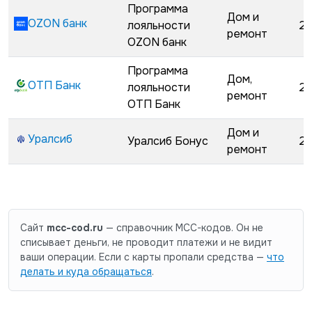
Программа
Дом и
OZON банк
лояльности
29
ремонт
OZON банк
Программа
Дом,
ОТП Банк
лояльности
29
ремонт
ОТП Банк
Дом и
Уралсиб
Уралсиб Бонус
29
ремонт
Сайт
mcc-cod.ru
— справочник MCC-кодов. Он не
списывает деньги, не проводит платежи и не видит
ваши операции. Если с карты пропали средства —
что
делать и куда обращаться
.