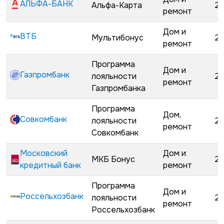
АЛЬФА-БАНК
Альфа-Карта
22
ремонт
Дом и
ВТБ
Мультибонус
23
ремонт
Программа
Дом и
Газпромбанк
лояльности
25
ремонт
Газпромбанка
Программа
Дом,
Совкомбанк
лояльности
28
ремонт
Совкомбанк
Московский
Дом и
МКБ Бонус
28
кредитный банк
ремонт
Программа
Дом и
Россельхозбанк
лояльности
28
ремонт
Россельхозбанк