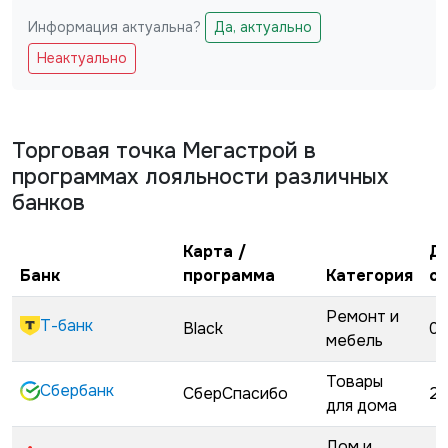
Информация актуальна?
Да, актуально
Не заполняйте это поле
Неактуально
Торговая точка
Мегастрой
в
программах лояльности различных
банков
Карта /
Д
Банк
программа
Категория
с
Ремонт и
Т-банк
Black
02
мебель
Товары
Сбербанк
СберСпасибо
22
для дома
Дом и