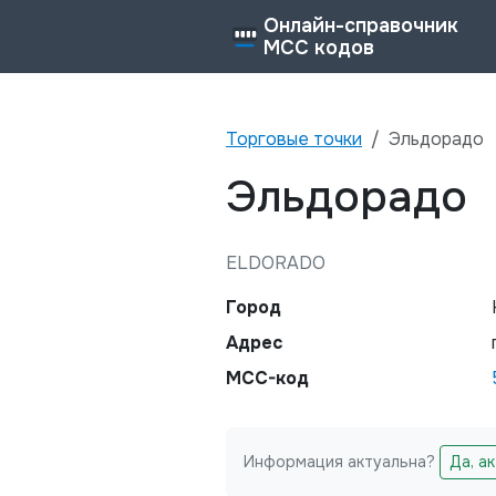
Онлайн-справочник
MCC кодов
Торговые точки
Эльдорадо
Эльдорадо
ELDORADO
Город
Адрес
MCC-код
Информация актуальна?
Да, а
Не заполняйте это поле