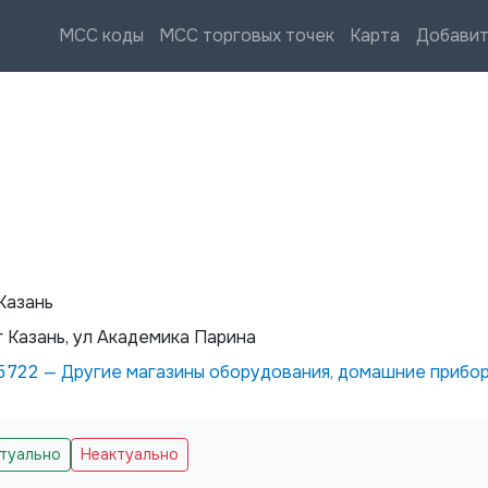
MCC коды
MCC торговых точек
Карта
Добавит
Казань
г Казань, ул Академика Парина
5722
—
Другие магазины оборудования, домашние прибо
ктуально
Неактуально