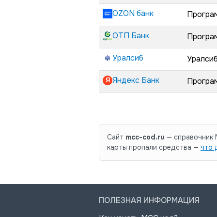
OZON банк
Програ
ОТП Банк
Програ
Уралсиб
Уралси
Яндекс Банк
Програм
Сайт
mcc-cod.ru
— справочник M
карты пропали средства —
что 
ПОЛЕЗНАЯ ИНФОРМАЦИЯ