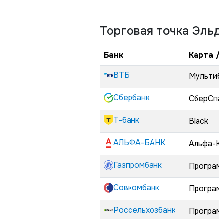
Торговая точка
Эль
Банк
Карта 
ВТБ
Мульти
Сбербанк
СберСп
Т-банк
Black
АЛЬФА-БАНК
Альфа-
Газпромбанк
Програ
Совкомбанк
Програ
Россельхозбанк
Програ