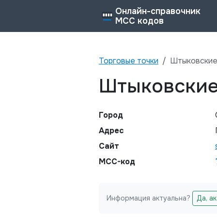
Онлайн-справочник
MCC кодов
Торговые точки
Штыковские
Штыковские
Город
Адрес
Сайт
MCC-код
Информация актуальна?
Да, а
Не заполняйте это поле