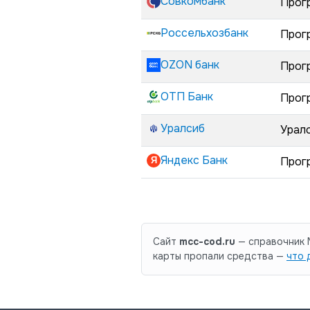
Совкомбанк
Прог
Россельхозбанк
Прог
OZON банк
Прог
ОТП Банк
Прог
Уралсиб
Урал
Яндекс Банк
Прог
Сайт
mcc-cod.ru
— справочник M
карты пропали средства —
что 