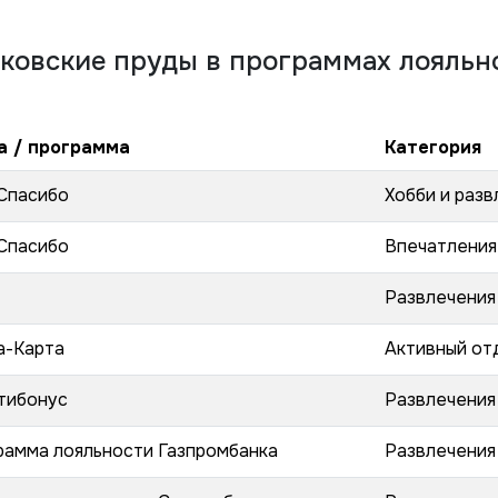
ковские пруды
в программах лояльн
а / программа
Категория
Спасибо
Хобби и разв
Спасибо
Впечатления
Развлечения
а-Карта
Активный от
тибонус
Развлечения
рамма лояльности Газпромбанка
Развлечения