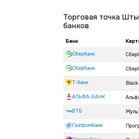
Торговая точка
Шты
банков
Банк
Карт
Сбербанк
Сбер
Сбербанк
Сбер
Т-банк
Black
АЛЬФА-БАНК
Альф
ВТБ
Муль
Газпромбанк
Прог