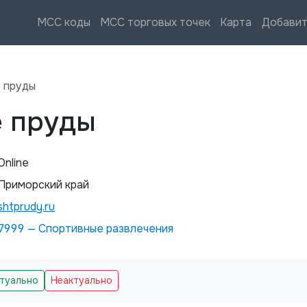
MCC коды
MCC торговых точек
Карта
Добавит
 пруды
 пруды
Online
Приморский край
shtprudy.ru
7999
—
Спортивные развлечения
ктуально
Неактуально