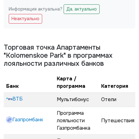
Информация актуальна?
Да, актуально
Не заполняйте это поле
Неактуально
Торговая точка
Апартаменты
"Kolomenskoe Park"
в программах
лояльности различных банков
Карта /
Банк
программа
Категория
ВТБ
Мультибонус
Отели
Программа
Газпромбанк
лояльности
Путешествия
Газпромбанка