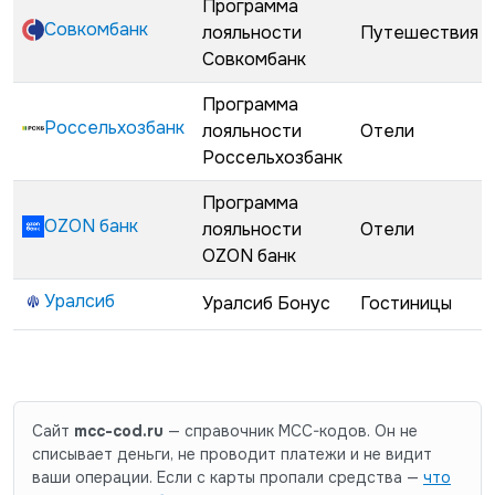
Программа
Совкомбанк
лояльности
Путешествия
Совкомбанк
Программа
Россельхозбанк
лояльности
Отели
Россельхозбанк
Программа
OZON банк
лояльности
Отели
OZON банк
Уралсиб
Уралсиб Бонус
Гостиницы
Сайт
mcc-cod.ru
— справочник MCC-кодов. Он не
списывает деньги, не проводит платежи и не видит
ваши операции. Если с карты пропали средства —
что