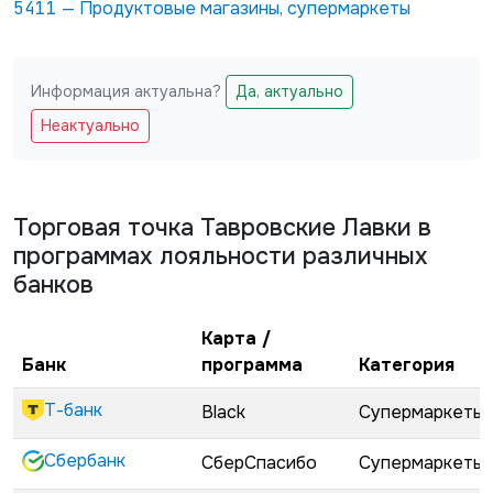
5411
—
Продуктовые магазины, супермаркеты
Информация актуальна?
Да, актуально
Не заполняйте это поле
Неактуально
Торговая точка
Тавровские Лавки
в
программах лояльности различных
банков
Карта /
Банк
программа
Категория
Т-банк
Black
Супермаркеты
Сбербанк
СберСпасибо
Супермаркеты