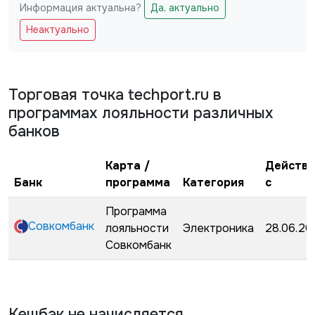
Информация актуальна?
Да, актуально
Не заполняйте это поле
Неактуально
Торговая точка
techport.ru
в
программах лояльности различных
банков
Карта /
Действу
Банк
программа
Категория
с
Программа
Совкомбанк
лояльности
Электроника
28.06.20
Совкомбанк
Кешбэк не начисляется