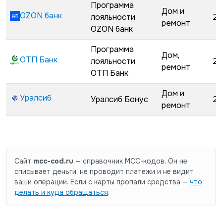
Программа
Дом и
OZON банк
лояльности
29
ремонт
OZON банк
Программа
Дом,
ОТП Банк
лояльности
29
ремонт
ОТП Банк
Дом и
Уралсиб
Уралсиб Бонус
29
ремонт
Сайт
mcc-cod.ru
— справочник MCC-кодов. Он не
списывает деньги, не проводит платежи и не видит
ваши операции. Если с карты пропали средства —
что
делать и куда обращаться
.