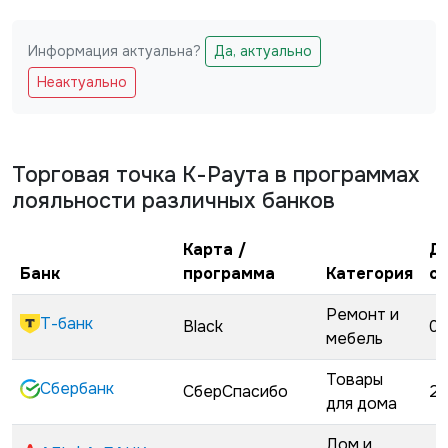
Информация актуальна?
Да, актуально
Не заполняйте это поле
Неактуально
Торговая точка
К-Раута
в программах
лояльности различных банков
Карта /
Д
Банк
программа
Категория
с
Ремонт и
Т-банк
Black
02
мебель
Товары
Сбербанк
СберСпасибо
22
для дома
Дом и