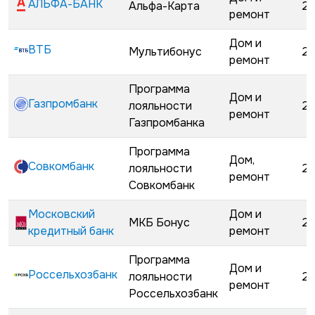
АЛЬФА-БАНК
Альфа-Карта
22
ремонт
Дом и
ВТБ
Мультибонус
23
ремонт
Программа
Дом и
Газпромбанк
лояльности
25
ремонт
Газпромбанка
Программа
Дом,
Совкомбанк
лояльности
28
ремонт
Совкомбанк
Московский
Дом и
МКБ Бонус
28
кредитный банк
ремонт
Программа
Дом и
Россельхозбанк
лояльности
28
ремонт
Россельхозбанк