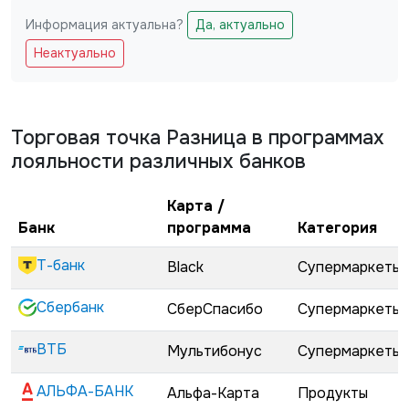
Информация актуальна?
Да, актуально
Не заполняйте это поле
Неактуально
Торговая точка
Разница
в программах
лояльности различных банков
Карта /
Банк
программа
Категория
Т-банк
Black
Супермаркеты
Сбербанк
СберСпасибо
Супермаркеты
ВТБ
Мультибонус
Супермаркеты
АЛЬФА-БАНК
Альфа-Карта
Продукты