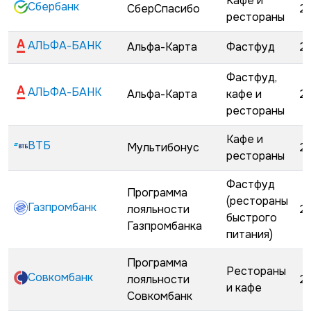
Кафе и
Сбербанк
СберСпасибо
2
рестораны
АЛЬФА-БАНК
Альфа-Карта
Фастфуд
2
Фастфуд,
АЛЬФА-БАНК
Альфа-Карта
кафе и
2
рестораны
Кафе и
ВТБ
Мультибонус
2
рестораны
Фастфуд
Программа
(рестораны
Газпромбанк
лояльности
2
быстрого
Газпромбанка
питания)
Программа
Рестораны
Совкомбанк
лояльности
2
и кафе
Совкомбанк