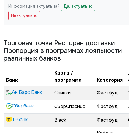
Информация актуальна?
Да, актуально
Не заполняйте это поле
Неактуально
Торговая точка
Ресторан доставки
Пропорция
в программах лояльности
различных банков
Карта /
Д
Банк
программа
Категория
с
Ак Барс Банк
Сливки
Фастфуд
2
Сбербанк
СберСпасибо
Фастфуд
2
Т-банк
Black
Фастфуд
0