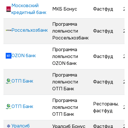
Московский
МКБ Бонус
Фастфуд
2
кредитный банк
Программа
Россельхозбанк
лояльности
Фастфуд
2
Россельхозбанк
Программа
OZON банк
лояльности
Фастфуд
2
OZON банк
Программа
ОТП Банк
лояльности
Фастфуд
2
ОТП Банк
Программа
Рестораны,
ОТП Банк
лояльности
2
фастфуд
ОТП Банк
Уралсиб
Уралсиб Бонус
Фастфуд
2