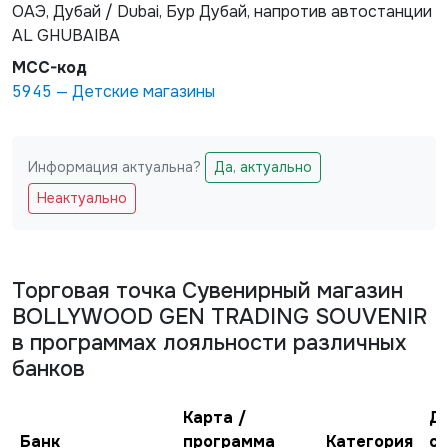
ОАЭ, Дубай / Dubai, Бур Дубай, напротив автостанции
AL GHUBAIBA
MCC-код
5945
—
Детские магазины
Информация актуальна?
Да, актуально
Не заполняйте это поле
Неактуально
Торговая точка
Сувенирный магазин
BOLLYWOOD GEN TRADING SOUVENIR
в программах лояльности различных
банков
Карта /
Д
Банк
программа
Категория
с