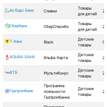
Товары
Ак Барс Банк
Сливки
28
для детей
Товары
Сбербанк
СберСпасибо
22
для детей
Детские
Т-банк
Black
02
товары
Детские
АЛЬФА-БАНК
Альфа-Карта
22
товары
Детские
ВТБ
Мультибонус
23
товары
Программа
Детские
Газпромбанк
лояльности
25
товары
Газпромбанка