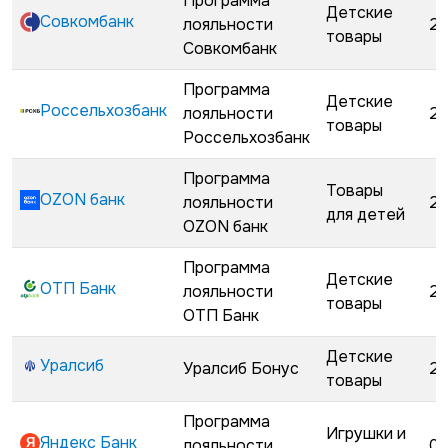
Программа
Детские
Совкомбанк
лояльности
28
товары
Совкомбанк
Программа
Детские
Россельхозбанк
лояльности
28
товары
Россельхозбанк
Программа
Товары
OZON банк
лояльности
29
для детей
OZON банк
Программа
Детские
ОТП Банк
лояльности
29
товары
ОТП Банк
Детские
Уралсиб
Уралсиб Бонус
29
товары
Программа
Игрушки и
Яндекс Банк
лояльности
01