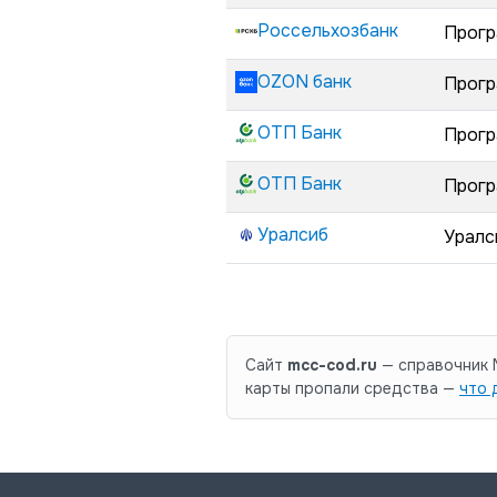
Россельхозбанк
Прогр
OZON банк
Прогр
ОТП Банк
Прогр
ОТП Банк
Прогр
Уралсиб
Уралс
Сайт
mcc-cod.ru
— справочник M
карты пропали средства —
что 