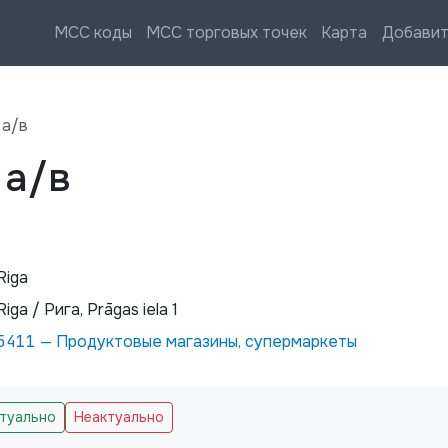
MCC коды
MCC торговых точек
Карта
Добавит
 а/в
 а/в
Riga
Riga / Рига, Prāgas iela 1
5411
—
Продуктовые магазины, супермаркеты
ктуально
Неактуально