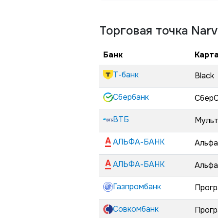
Торговая точка
Narv
Банк
Карта
Т-банк
Black
Сбербанк
СберС
ВТБ
Мульт
АЛЬФА-БАНК
Альфа
АЛЬФА-БАНК
Альфа
Газпромбанк
Прогр
Совкомбанк
Прогр