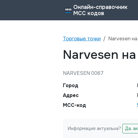
Онлайн-справочник
MCC кодов
Торговые точки
Narvesen на
Narvesen на
NARVESEN 0067
Город
Адрес
MCC-код
Информация актуальна?
Да, а
Не заполняйте это поле