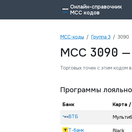
Онлайн-справочник
MCC кодов
MCC-коды
Группа
3
3090
3090
MCC
Торговых точек с этим кодом в
Программы лояльно
Банк
Карта /
ВТБ
Мульти
Т-банк
Black