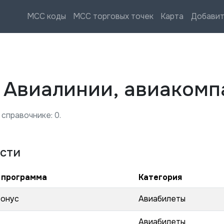
MCC коды
MCC торговых точек
Карта
Добавит
—
Авиалинии, авиакомп
 справочнике:
0
.
сти
 программа
Категория
бонус
Авиабилеты
Авиабилеты