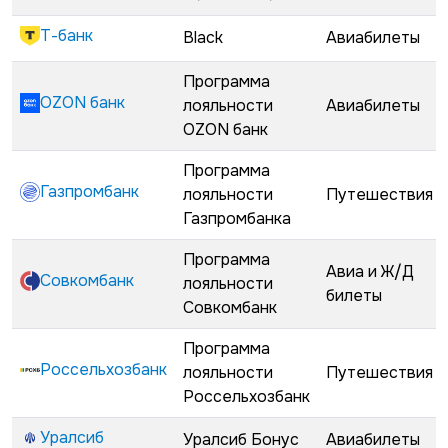
Т-банк
Black
Авиабилеты
Программа
OZON банк
лояльности
Авиабилеты
OZON банк
Программа
Газпромбанк
лояльности
Путешествия
Газпромбанка
Программа
Авиа и Ж/Д
Совкомбанк
лояльности
билеты
Совкомбанк
Программа
Россельхозбанк
лояльности
Путешествия
Россельхозбанк
Уралсиб
Уралсиб Бонус
Авиабилеты