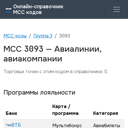
Онлайн-справочник
MCC кодов
MCC-коды
Группа
3
3093
3093
MCC
—
Авиалинии,
авиакомпании
Торговых точек с этим кодом в справочнике:
0
.
Программы лояльности
Карта /
Банк
программа
Категория
ВТБ
Мультибонус
Авиабилеты