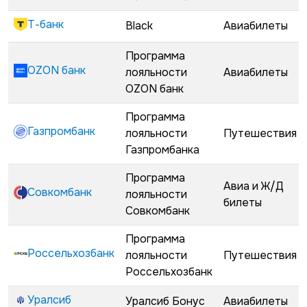
Т-банк
Black
Авиабилеты
Программа
OZON банк
лояльности
Авиабилеты
OZON банк
Программа
Газпромбанк
лояльности
Путешествия
Газпромбанка
Программа
Авиа и Ж/Д
Совкомбанк
лояльности
билеты
Совкомбанк
Программа
Россельхозбанк
лояльности
Путешествия
Россельхозбанк
Уралсиб
Уралсиб Бонус
Авиабилеты