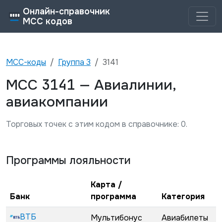
Онлайн-справочник
MCC кодов
MCC-коды
Группа
3
3141
3141
MCC
—
Авиалинии,
авиакомпании
Торговых точек с этим кодом в справочнике:
0
.
Программы лояльности
Карта /
Банк
программа
Категория
ВТБ
Мультибонус
Авиабилеты