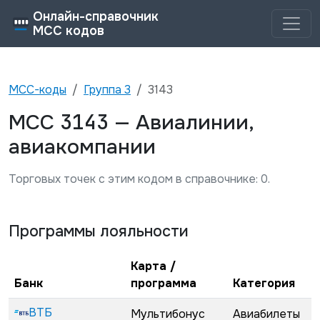
Онлайн-справочник
MCC кодов
MCC-коды
Группа
3
3143
3143
MCC
—
Авиалинии,
авиакомпании
Торговых точек с этим кодом в справочнике:
0
.
Программы лояльности
Карта /
Банк
программа
Категория
ВТБ
Мультибонус
Авиабилеты