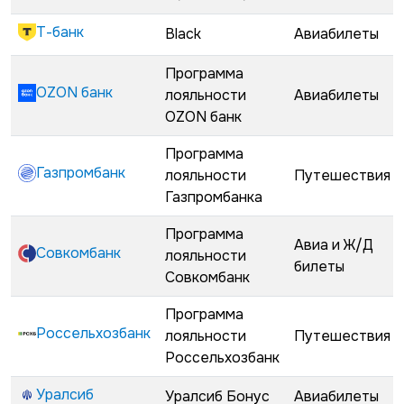
Т-банк
Black
Авиабилеты
Программа
OZON банк
лояльности
Авиабилеты
OZON банк
Программа
Газпромбанк
лояльности
Путешествия
Газпромбанка
Программа
Авиа и Ж/Д
Совкомбанк
лояльности
билеты
Совкомбанк
Программа
Россельхозбанк
лояльности
Путешествия
Россельхозбанк
Уралсиб
Уралсиб Бонус
Авиабилеты