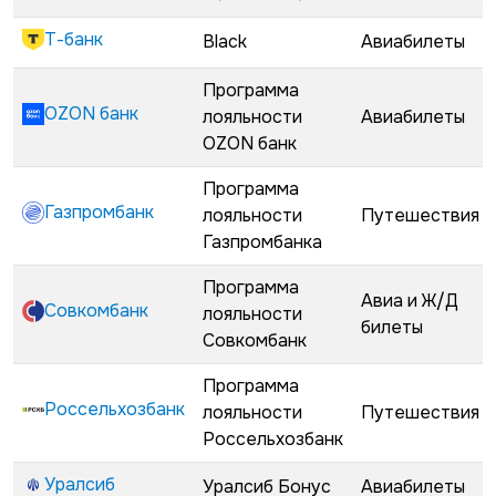
Т-банк
Black
Авиабилеты
Программа
OZON банк
лояльности
Авиабилеты
OZON банк
Программа
Газпромбанк
лояльности
Путешествия
Газпромбанка
Программа
Авиа и Ж/Д
Совкомбанк
лояльности
билеты
Совкомбанк
Программа
Россельхозбанк
лояльности
Путешествия
Россельхозбанк
Уралсиб
Уралсиб Бонус
Авиабилеты