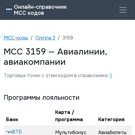
Онлайн-справочник
MCC кодов
MCC-коды
Группа
3
3159
3159
MCC
—
Авиалинии,
авиакомпании
Торговых точек с этим кодом в справочнике:
1
.
Программы лояльности
Карта /
Банк
программа
Категория
ВТБ
Мультибонус
Авиабилеты