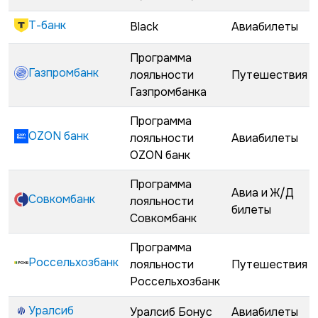
Т-банк
Black
Авиабилеты
Программа
Газпромбанк
лояльности
Путешествия
Газпромбанка
Программа
OZON банк
лояльности
Авиабилеты
OZON банк
Программа
Авиа и Ж/Д
Совкомбанк
лояльности
билеты
Совкомбанк
Программа
Россельхозбанк
лояльности
Путешествия
Россельхозбанк
Уралсиб
Уралсиб Бонус
Авиабилеты