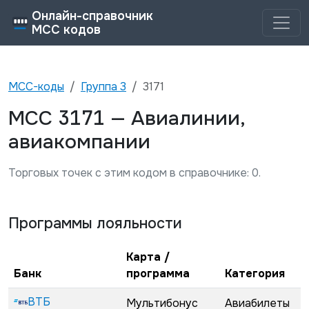
Онлайн-справочник
MCC кодов
MCC-коды
Группа
3
3171
3171
MCC
—
Авиалинии,
авиакомпании
Торговых точек с этим кодом в справочнике:
0
.
Программы лояльности
Карта /
Банк
программа
Категория
ВТБ
Мультибонус
Авиабилеты