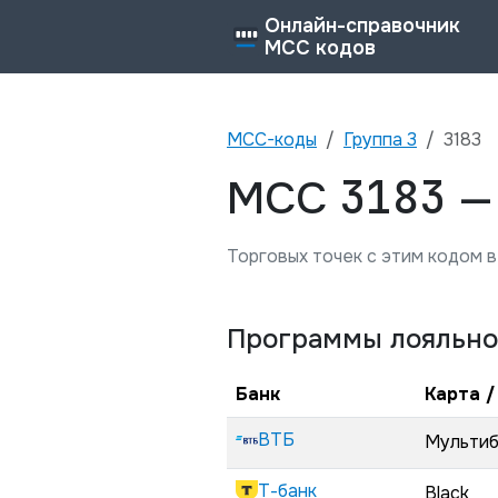
Онлайн-справочник
MCC кодов
MCC-коды
Группа
3
3183
3183
MCC
Торговых точек с этим кодом в
Программы лояльно
Банк
Карта /
ВТБ
Мульти
Т-банк
Black