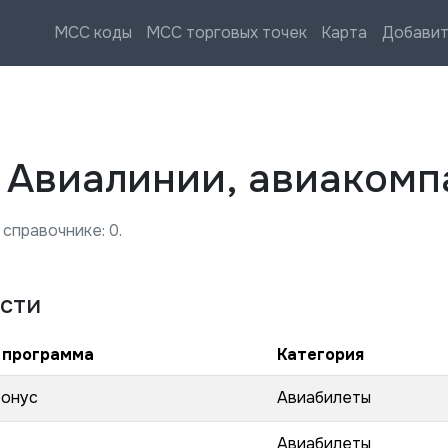
MCC коды
MCC торговых точек
Карта
Добавит
—
Авиалинии, авиакомп
 справочнике:
0
.
сти
 программа
Категория
бонус
Авиабилеты
Авиабилеты