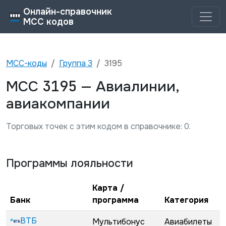
Онлайн-справочник
MCC кодов
MCC-коды
Группа
3
3195
3195
MCC
—
Авиалинии,
авиакомпании
Торговых точек с этим кодом в справочнике:
0
.
Программы лояльности
Карта /
Банк
программа
Категория
ВТБ
Мультибонус
Авиабилеты