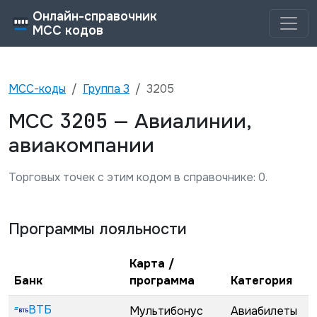
Онлайн-справочник
MCC кодов
MCC-коды
Группа
3
3205
3205
MCC
—
Авиалинии,
авиакомпании
Торговых точек с этим кодом в справочнике:
0
.
Программы лояльности
Карта /
Банк
программа
Категория
ВТБ
Мультибонус
Авиабилеты