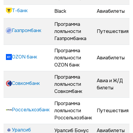
Т-банк
Black
Авиабилеты
Программа
Газпромбанк
лояльности
Путешествия
Газпромбанка
Программа
OZON банк
лояльности
Авиабилеты
OZON банк
Программа
Авиа и Ж/Д
Совкомбанк
лояльности
билеты
Совкомбанк
Программа
Россельхозбанк
лояльности
Путешествия
Россельхозбанк
Уралсиб
Уралсиб Бонус
Авиабилеты