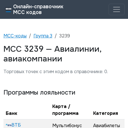
Онлайн-справочник
MCC кодов
MCC-коды
Группа
3
3239
3239
MCC
—
Авиалинии,
авиакомпании
Торговых точек с этим кодом в справочнике:
0
.
Программы лояльности
Карта /
Банк
программа
Категория
ВТБ
Мультибонус
Авиабилеты