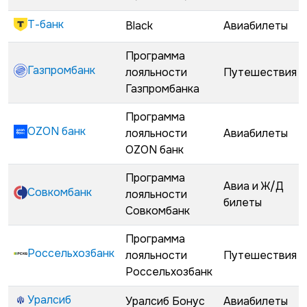
Т-банк
Black
Авиабилеты
Программа
Газпромбанк
лояльности
Путешествия
Газпромбанка
Программа
OZON банк
лояльности
Авиабилеты
OZON банк
Программа
Авиа и Ж/Д
Совкомбанк
лояльности
билеты
Совкомбанк
Программа
Россельхозбанк
лояльности
Путешествия
Россельхозбанк
Уралсиб
Уралсиб Бонус
Авиабилеты