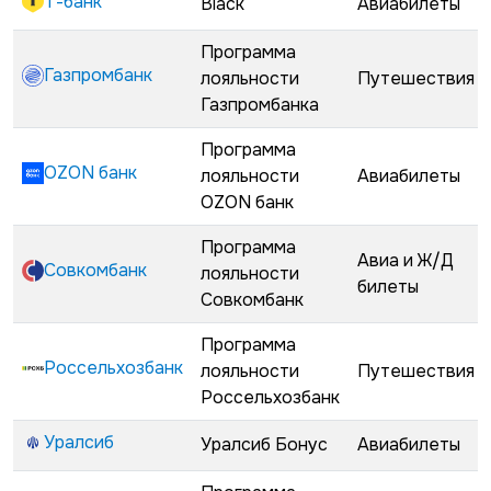
Т-банк
Black
Авиабилеты
Программа
Газпромбанк
лояльности
Путешествия
Газпромбанка
Программа
OZON банк
лояльности
Авиабилеты
OZON банк
Программа
Авиа и Ж/Д
Совкомбанк
лояльности
билеты
Совкомбанк
Программа
Россельхозбанк
лояльности
Путешествия
Россельхозбанк
Уралсиб
Уралсиб Бонус
Авиабилеты