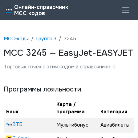
Онлайн-справочник
MCC кодов
MCC-коды
Группа
3
3245
3245
MCC
—
EasyJet-EASYJET
Торговых точек с этим кодом в справочнике:
0
.
Программы лояльности
Карта /
Банк
программа
Категория
ВТБ
Мультибонус
Авиабилеты