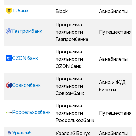
Т-банк
Black
Авиабилеты
Программа
Газпромбанк
лояльности
Путешествия
Газпромбанка
Программа
OZON банк
лояльности
Авиабилеты
OZON банк
Программа
Авиа и Ж/Д
Совкомбанк
лояльности
билеты
Совкомбанк
Программа
Россельхозбанк
лояльности
Путешествия
Россельхозбанк
Уралсиб
Уралсиб Бонус
Авиабилеты