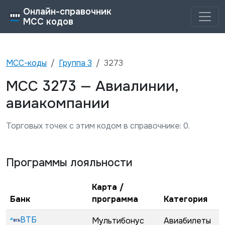
Онлайн-справочник
MCC кодов
MCC-коды
Группа
3
3273
3273
MCC
—
Авиалинии,
авиакомпании
Торговых точек с этим кодом в справочнике:
0
.
Программы лояльности
Карта /
Банк
программа
Категория
ВТБ
Мультибонус
Авиабилеты