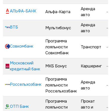
Аренда
АЛЬФА-БАНК
Альфа-Карта
—
авто
Аренда
ВТБ
Мультибонус
—
авто
Программа
Совкомбанк
лояльности
Транспорт
—
Совкомбанк
Московский
МКБ Бонус
Каршеринг
—
кредитный банк
Программа
Аренда
Россельхозбанк
лояльности
—
авто
Россельхозбанк
Программа
Прокат
ОТП Банк
лояльности
авто и
—