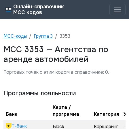
Онлайн-справочник
MCC кодов
MCC-коды
Группа
3
3353
3353
MCC
—
Агентства по
аренде автомобилей
Торговых точек с этим кодом в справочнике:
0
.
Программы лояльности
Карта /
Банк
программа
Категория
У
Т-банк
Black
Каршеринг
—