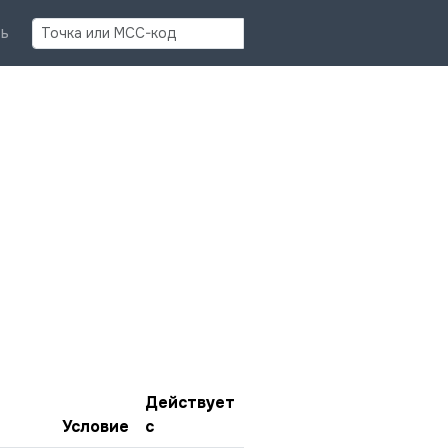
Найти
ь
Действует
Условие
с