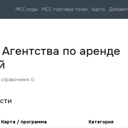
MCC коды
MCC торговых точек
Карта
Добавит
—
Агентства по аренде
й
 справочнике:
0
.
сти
Карта / программа
Категория