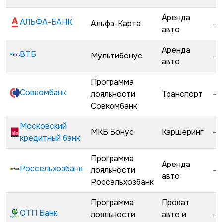
Аренда
АЛЬФА-БАНК
Альфа-Карта
—
авто
Аренда
ВТБ
Мультибонус
—
авто
Программа
Совкомбанк
лояльности
Транспорт
—
Совкомбанк
Московский
МКБ Бонус
Каршеринг
—
кредитный банк
Программа
Аренда
Россельхозбанк
лояльности
—
авто
Россельхозбанк
Программа
Прокат
ОТП Банк
лояльности
авто и
—