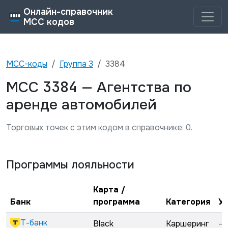
Онлайн-справочник
MCC кодов
MCC-коды
Группа
3
3384
3384
MCC
—
Агентства по
аренде автомобилей
Торговых точек с этим кодом в справочнике:
0
.
Программы лояльности
Карта /
Банк
программа
Категория
У
Т-банк
Black
Каршеринг
—