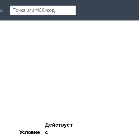
Найти
ь
Действует
Условие
с