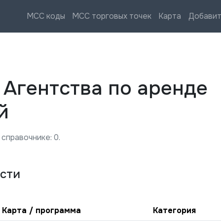
MCC коды
MCC торговых точек
Карта
Добавит
—
Агентства по аренде
й
 справочнике:
0
.
сти
Карта / программа
Категория