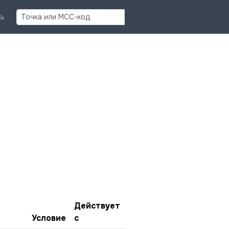
Найти
ь
Действует
Условие
с