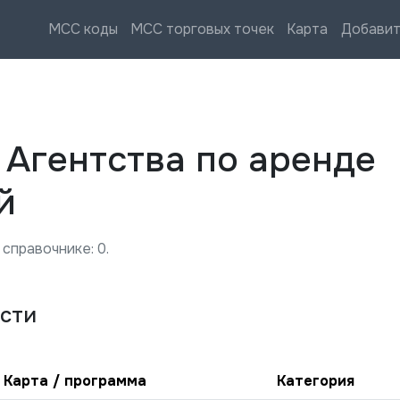
MCC коды
MCC торговых точек
Карта
Добавит
—
Агентства по аренде
й
 справочнике:
0
.
сти
Карта / программа
Категория