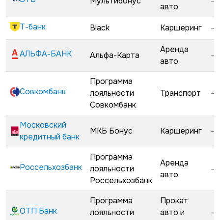
Мультибонус
—
авто
Т-банк
Black
Каршеринг
—
Аренда
АЛЬФА-БАНК
Альфа-Карта
—
авто
Программа
Совкомбанк
лояльности
Транспорт
—
Совкомбанк
Московский
МКБ Бонус
Каршеринг
—
кредитный банк
Программа
Аренда
Россельхозбанк
лояльности
—
авто
Россельхозбанк
Программа
Прокат
ОТП Банк
лояльности
авто и
—