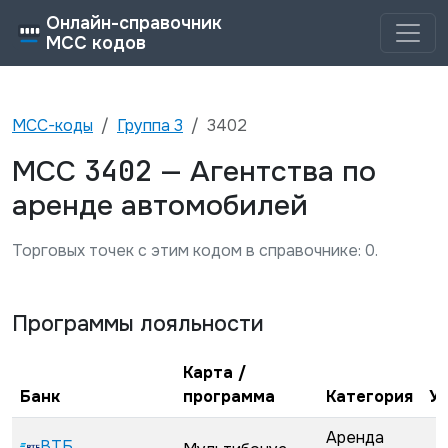
Онлайн-справочник
MCC кодов
MCC-коды
Группа
3
3402
3402
MCC
—
Агентства по
аренде автомобилей
Торговых точек с этим кодом в справочнике:
0
.
Программы лояльности
Карта /
Банк
программа
Категория
У
Аренда
ВТБ