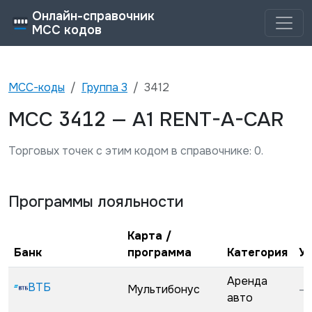
Онлайн-справочник
MCC кодов
MCC-коды
Группа
3
3412
3412
MCC
—
A1 RENT-A-CAR
Торговых точек с этим кодом в справочнике:
0
.
Программы лояльности
Карта /
Банк
программа
Категория
У
Аренда
ВТБ
Мультибонус
—
авто