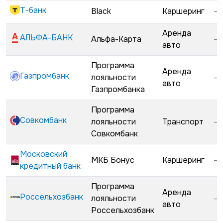
Т-банк
Black
Каршеринг
—
Аренда
АЛЬФА-БАНК
Альфа-Карта
—
авто
Программа
Аренда
Газпромбанк
лояльности
—
авто
Газпромбанка
Программа
Совкомбанк
лояльности
Транспорт
—
Совкомбанк
Московский
МКБ Бонус
Каршеринг
—
кредитный банк
Программа
Аренда
Россельхозбанк
лояльности
—
авто
Россельхозбанк