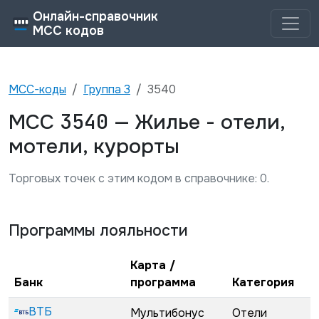
Онлайн-справочник
MCC кодов
MCC-коды
Группа
3
3540
3540
MCC
—
Жилье - отели,
мотели, курорты
Торговых точек с этим кодом в справочнике:
0
.
Программы лояльности
Карта /
Банк
программа
Категория
ВТБ
Мультибонус
Отели