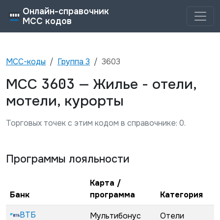
Онлайн-справочник
MCC кодов
MCC-коды
Группа
3
3603
3603
MCC
—
Жилье - отели,
мотели, курорты
Торговых точек с этим кодом в справочнике:
0
.
Программы лояльности
Карта /
Банк
программа
Категория
ВТБ
Мультибонус
Отели