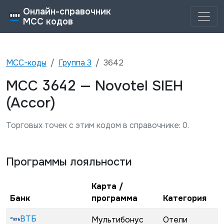
Онлайн-справочник
MCC кодов
MCC-коды
Группа
3
3642
3642
MCC
—
Novotel SIEH
(Accor)
Торговых точек с этим кодом в справочнике:
0
.
Программы лояльности
Карта /
Банк
программа
Категория
ВТБ
Мультибонус
Отели