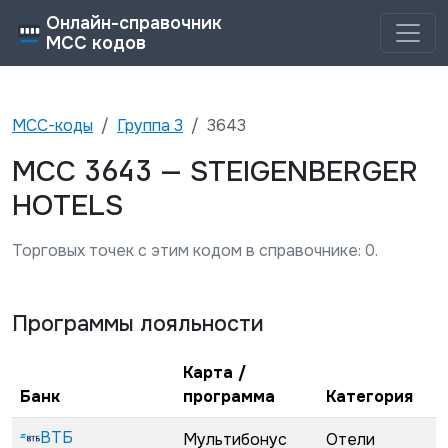
Онлайн-справочник
MCC кодов
MCC-коды
Группа
3
3643
3643
MCC
—
STEIGENBERGER
HOTELS
Торговых точек с этим кодом в справочнике:
0
.
Программы лояльности
Карта /
Банк
программа
Категория
ВТБ
Мультибонус
Отели