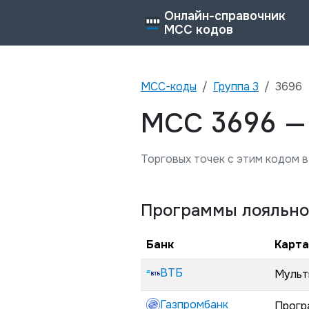
Онлайн-справочник
MCC кодов
MCC-коды
Группа
3
3696
3696
MCC
Торговых точек с этим кодом в
Программы лояльно
Банк
Карта
ВТБ
Мульт
Газпромбанк
Прогр