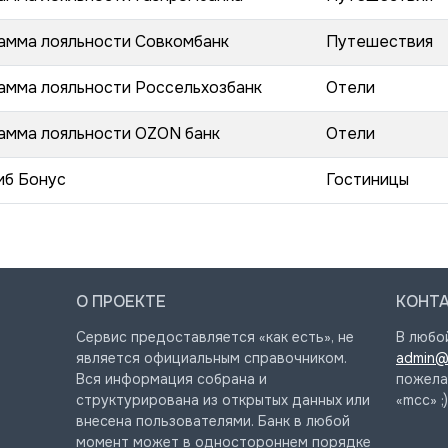
амма лояльности Совкомбанк
Путешествия
амма лояльности Россельхозбанк
Отели
амма лояльности OZON банк
Отели
иб Бонус
Гостиницы
О ПРОЕКТЕ
КОНТ
Сервис предоставляется «как есть», не
В любо
является официальным справочником.
admin@
Вся информация собрана и
пожела
структурирована из открытых данных или
«mcc» ;)
внесена пользователями. Банк в любой
момент может в одностороннем порядке