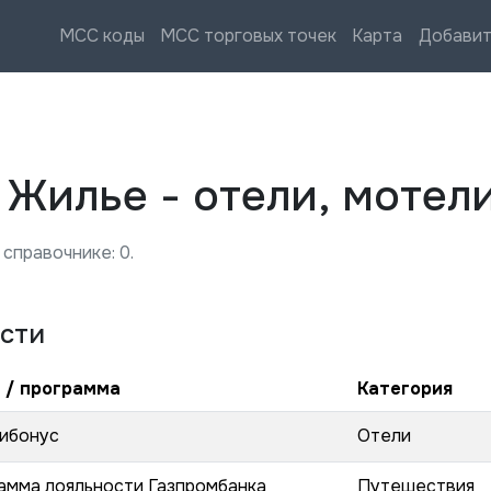
MCC коды
MCC торговых точек
Карта
Добавит
—
Жилье - отели, мотел
 справочнике:
0
.
сти
 / программа
Категория
ибонус
Отели
амма лояльности Газпромбанка
Путешествия