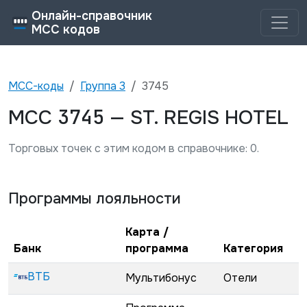
Онлайн-справочник
MCC кодов
MCC-коды
Группа
3
3745
3745
MCC
—
ST. REGIS HOTEL
Торговых точек с этим кодом в справочнике:
0
.
Программы лояльности
Карта /
Банк
программа
Категория
ВТБ
Мультибонус
Отели