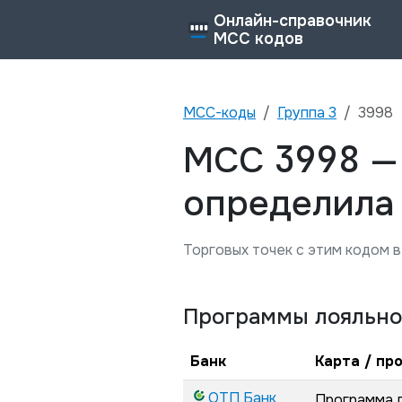
Онлайн-справочник
MCC кодов
MCC-коды
Группа
3
3998
3998
MCC
определила
Торговых точек с этим кодом в
Программы лояльно
Банк
Карта / пр
ОТП Банк
Программа 