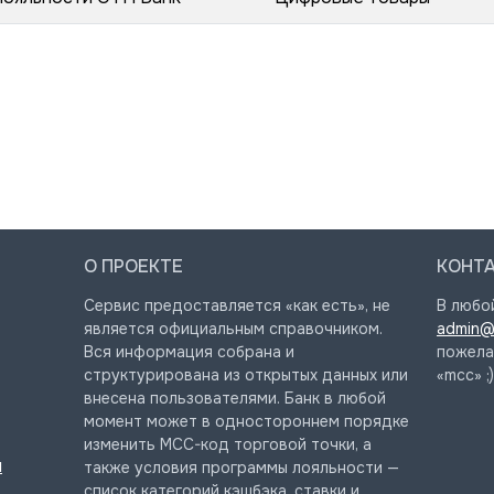
О ПРОЕКТЕ
КОНТ
Сервис предоставляется «как есть», не
В любо
является официальным справочником.
admin@
Вся информация собрана и
пожела
структурирована из открытых данных или
«mcc» ;)
внесена пользователями. Банк в любой
момент может в одностороннем порядке
изменить MCC-код торговой точки, а
и
также условия программы лояльности —
список категорий кэшбэка, ставки и