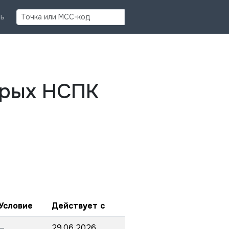
Найти
ь
орых НСПК
Условие
Действует с
—
29.06.2026