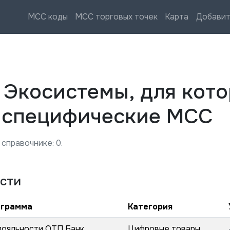
MCC коды
MCC торговых точек
Карта
Добавит
—
Экосистемы, для кот
 специфические MCC
 справочнике:
0
.
сти
ограмма
Категория
лояльности ОТП Банк
Цифровые товары