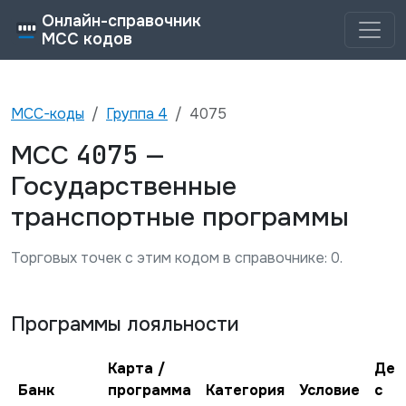
Онлайн-справочник
MCC кодов
MCC-коды
Группа
4
4075
4075
MCC
—
Государственные
транспортные программы
Торговых точек с этим кодом в справочнике:
0
.
Программы лояльности
Карта /
Дей
Банк
программа
Категория
Условие
с