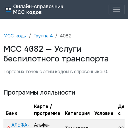
Онлайн-справочник
MCC кодов
MCC-коды
Группа
4
4082
4082
MCC
—
Услуги
беспилотного транспорта
Торговых точек с этим кодом в справочнике:
0
.
Программы лояльности
Карта /
Дей
Банк
программа
Категория
Условие
с
АЛЬФА-
Альфа-