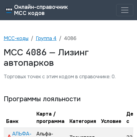
Онлайн-справочник
MCC кодов
MCC-коды
Группа
4
4086
4086
MCC
—
Лизинг
автопарков
Торговых точек с этим кодом в справочнике:
0
.
Программы лояльности
Карта /
Дей
Банк
программа
Категория
Условие
с
АЛЬФА-
Альфа-