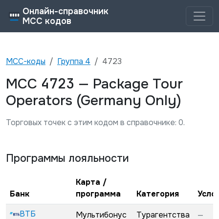
Онлайн-справочник
MCC кодов
MCC-коды
Группа
4
4723
4723
MCC
—
Package Tour
Operators (Germany Only)
Торговых точек с этим кодом в справочнике:
0
.
Программы лояльности
Карта /
Банк
программа
Категория
Усло
ВТБ
Мультибонус
Турагентства
—