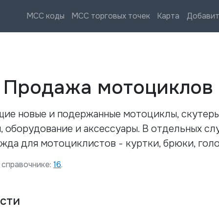
MCC коды
MCC торговых точек
Карта
Добавит
—
Продажа мотоциклов
щие новые и подержанные мотоциклы, скутеры
 оборудование и аксессуары. В отдельных слу
жда для мотоциклистов - куртки, брюки, голо
 справочнике:
16
.
сти