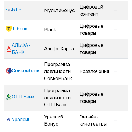
Цифровой
ВТБ
Мультибонус
—
контент
Цифровые
Т-банк
Black
—
товары
АЛЬФА-
Цифровые
Альфа-Карта
—
БАНК
товары
Программа
Совкомбанк
лояльности
Развлечения
—
Совкомбанк
Программа
Цифровые
ОТП Банк
лояльности
—
товары
ОТП Банк
Уралсиб
Онлайн-
Уралсиб
—
Бонус
кинотеатры