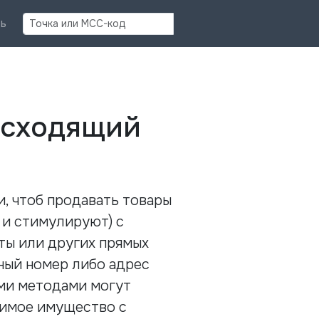
Найти
ь
исходящий
, чтоб продавать товары
 и стимулируют) с
ты или других прямых
ный номер либо адрес
ыми методами могут
жимое имущество с