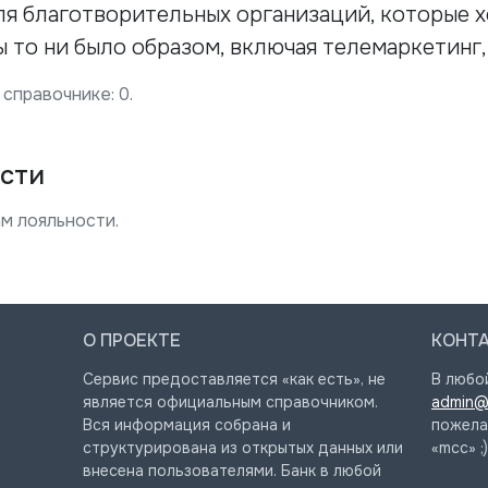
ля благотворительных организаций, которые 
 то ни было образом, включая телемаркетинг
 справочнике:
0
.
сти
м лояльности.
О ПРОЕКТЕ
КОНТ
Сервис предоставляется «как есть», не
В любо
является официальным справочником.
admin@
Вся информация собрана и
пожела
структурирована из открытых данных или
«mcc» ;)
внесена пользователями. Банк в любой