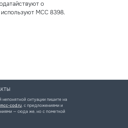
ходатайствуют о
, используют МСС 8398.
АКТЫ
й непонятной ситуации пишите на
mcc-cod.ru
, с предложениями и
ниями — сюда же, но с пометкой