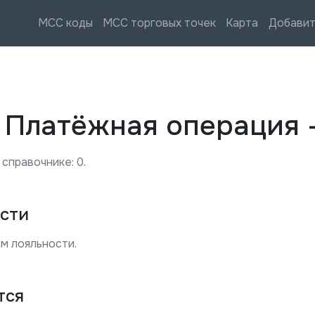
MCC коды
MCC торговых точек
Карта
Добавит
—
Платёжная операция 
 справочнике:
0
.
сти
м лояльности.
тся