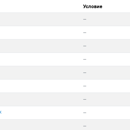
Условие
—
—
—
—
—
—
—
к
—
—