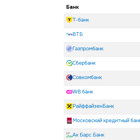
Банк
Т-банк
ВТБ
Газпромбанк
Сбербанк
Совкомбанк
WB банк
РайффайзенБанк
Московский кредитный бан
Ак Барс Банк