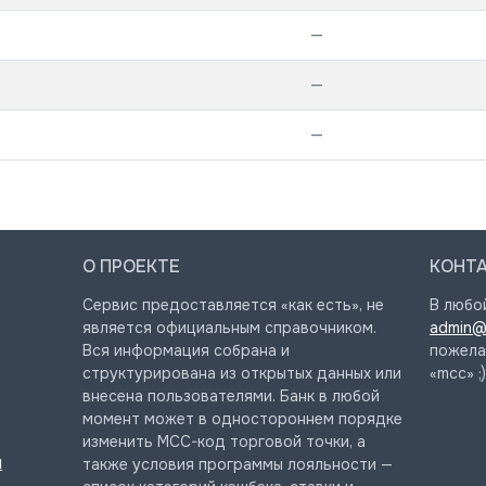
—
—
—
О ПРОЕКТЕ
КОНТ
Сервис предоставляется «как есть», не
В любо
является официальным справочником.
admin@
Вся информация собрана и
пожела
структурирована из открытых данных или
«mcc» ;)
внесена пользователями. Банк в любой
момент может в одностороннем порядке
изменить MCC-код торговой точки, а
и
также условия программы лояльности —