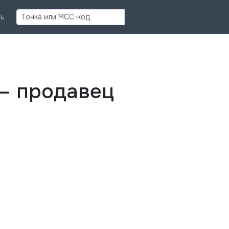
Найти
ь
— продавец