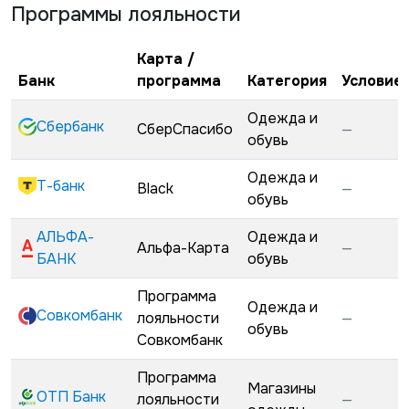
Программы лояльности
Карта /
Банк
программа
Категория
Условие
Одежда и
Сбербанк
СберСпасибо
—
обувь
Одежда и
Т-банк
Black
—
обувь
АЛЬФА-
Одежда и
Альфа-Карта
—
БАНК
обувь
Программа
Одежда и
Совкомбанк
лояльности
—
обувь
Совкомбанк
Программа
Магазины
ОТП Банк
лояльности
—