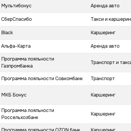
Мультибонус
Аренда авто
СберСпасибо
Такси и каршерин
Black
Каршеринг
Альфа-Карта
Аренда авто
Программа лояльности
Транспорт и такс
Газпромбанка
Программа лояльности Совкомбанк
Транспорт
МКБ Бонус
Каршеринг
Программа лояльности
Каршеринг
Россельхозбанк
Программа лояльности OZON банк
Каршеринг