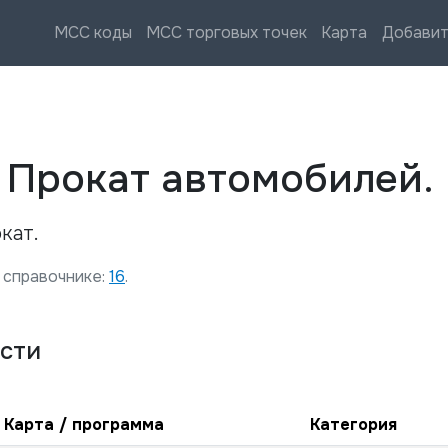
MCC коды
MCC торговых точек
Карта
Добавит
—
Прокат автомобилей.
кат.
 справочнике:
16
.
сти
Карта / программа
Категория