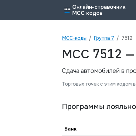
Онлайн-справочник
MCC кодов
MCC-коды
Группа
7
7512
7512
MCC
Сдача автомобилей в про
Торговых точек с этим кодом в
Программы лояльно
Банк