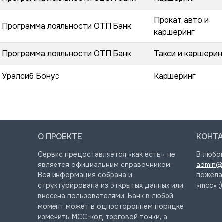
Прокат авто и
Программа лояльности ОТП Банк
каршеринг
Программа лояльности ОТП Банк
Такси и каршерин
Уралсиб Бонус
Каршеринг
О ПРОЕКТЕ
КОНТ
Сервис предоставляется «как есть», не
В любо
является официальным справочником.
admin@
Вся информация собрана и
пожела
структурирована из открытых данных или
«mcc» ;)
внесена пользователями. Банк в любой
момент может в одностороннем порядке
изменить MCC-код торговой точки, а