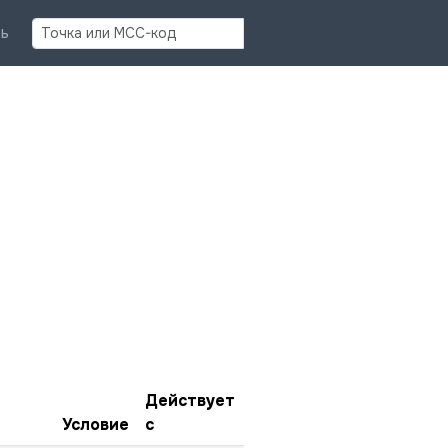
Найти
ь
Действует
Условие
с