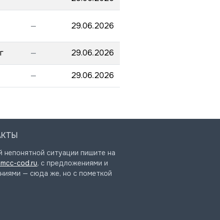
—
29.06.2026
г
—
29.06.2026
—
29.06.2026
АКТЫ
й непонятной ситуации пишите на
mcc-cod.ru
, с предложениями и
ниями — сюда же, но с пометкой