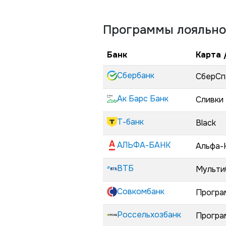
Программы лояльно
Банк
Карта 
Сбербанк
СберСп
Ак Барс Банк
Сливки
Т-банк
Black
АЛЬФА-БАНК
Альфа-
ВТБ
Мульти
Совкомбанк
Програ
Россельхозбанк
Програ