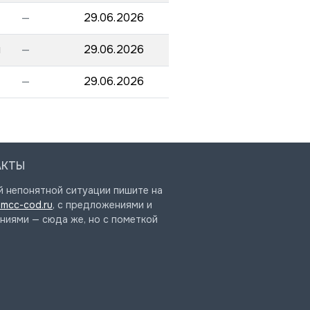
—
29.06.2026
я
—
29.06.2026
—
29.06.2026
АКТЫ
й непонятной ситуации пишите на
mcc-cod.ru
, с предложениями и
ниями — сюда же, но с пометкой